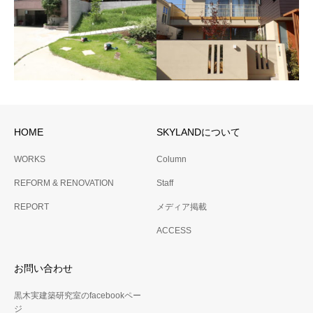
No.35 宮坂の家
No.39 POLAR 2024
閑静な住宅街に佇む２世帯住
吉祥寺の閑静な住宅街に建つ
宅
２住戸の小さな賃貸テラスハ
ウス
HOME
SKYLANDについて
No.32 U邸
No.34 K邸
WORKS
Column
夫婦2人住まいの家
REFORM & RENOVATION
Staff
REPORT
メディア掲載
ACCESS
お問い合わせ
黒木実建築研究室のfacebookペー
ジ