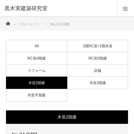
黒木実建築研究室
ホーム
プロジェクト
No.24 OZ邸
All
1階RC造+2階木造
RC造4階建
RC造5階建
リフォーム
店舗
木造2階建
木造3階建
木造平屋建
木造2階建