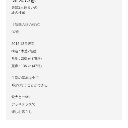
No.24 OZ邸
夫婦2人住まいの
終の棲家
【飯能の終の棲家】
OZ邸
2012.12月竣工
構造 : 木造2階建
敷地 : 263 ㎡ (79坪)
延床 : 136 ㎡ (47坪)
生活の基本は全て
1階で行うことができる
愛犬と一緒に
デッキテラスで
楽しむ暮らし