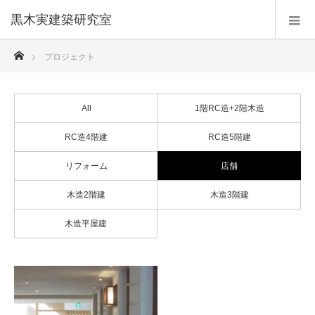
黒木実建築研究室
ホーム
プロジェクト
All
1階RC造+2階木造
RC造4階建
RC造5階建
リフォーム
店舗
木造2階建
木造3階建
木造平屋建