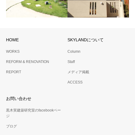
No.39 POLAR 2024
閑静な住宅街に佇む２世帯住
吉祥寺の閑静な住宅街に建つ
宅
２住戸の小さな賃貸テラスハ
ウス
HOME
SKYLANDについて
No.32 U邸
No.34 K邸
WORKS
Column
夫婦2人住まいの家
REFORM & RENOVATION
Staff
REPORT
メディア掲載
ACCESS
お問い合わせ
黒木実建築研究室のfacebookペー
ジ
ブログ