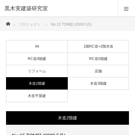
黒木実建築研究室
ホーム
プロジェクト
No.15 TOM邸 (2009.5月)
All
1階RC造+2階木造
RC造4階建
RC造5階建
リフォーム
店舗
木造2階建
木造3階建
木造平屋建
木造2階建